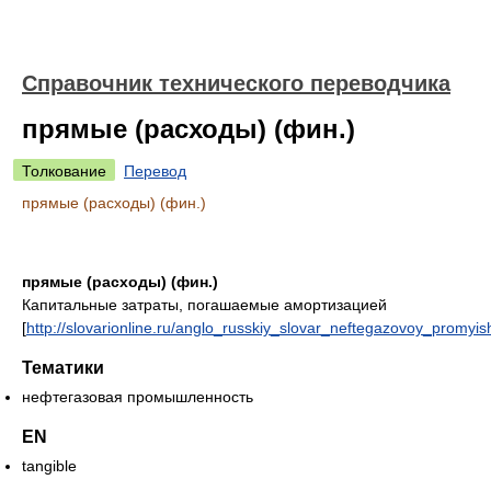
Справочник технического переводчика
прямые (расходы) (фин.)
Толкование
Перевод
прямые (расходы) (фин.)
прямые (расходы) (фин.)
Капитальные затраты, погашаемые амортизацией
[
http://slovarionline.ru/anglo_russkiy_slovar_neftegazovoy_promyish
Тематики
нефтегазовая промышленность
EN
tangible