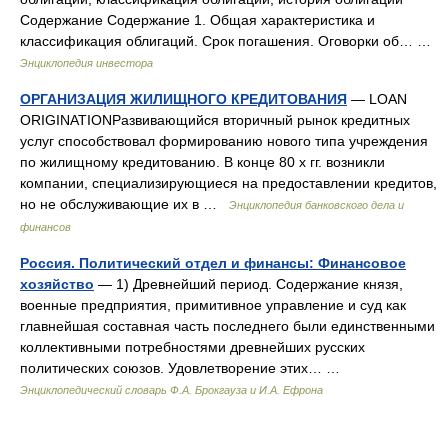
Содержание Содержание 1. Общая характеристика и
классификация облигаций. Срок погашения. Оговорки об… …
Энциклопедия инвестора
ОРГАНИЗАЦИЯ ЖИЛИЩНОГО КРЕДИТОВАНИЯ
— LOAN
ORIGINATIONРазвивающийся вторичный рынок кредитных
услуг способствовал формированию нового типа учреждения
по жилищному кредитованию. В конце 80 х гг. возникли
компании, специализирующиеся на предоставлении кредитов,
но не обслуживающие их в …
Энциклопедия банковского дела и
финансов
Россия. Политический отдел и финансы: Финансовое
хозяйство
— 1) Древнейший период. Содержание князя,
военные предприятия, примитивное управление и суд как
главнейшая составная часть последнего были единственными
коллективными потребностями древнейших русских
политических союзов. Удовлетворение этих… …
Энциклопедический словарь Ф.А. Брокгауза и И.А. Ефрона