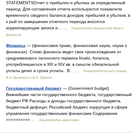
STATEMENTSОтчет о прибылях и убытках за определенный
период. Для составления отчета используются показатели
временного сводного баланса доходов, прибылей и убытков, в
к рый по завершении отчетного периода вносятся
корректирующие записи и… …
Энциклопедия банковского дела и
финансов
Финансы
— (финансовое право, финансовая наука, наука о
финансах). Слово финансы ведет свое происхождение от
средневекового латинского термина finatio, fonancia,
употреблявшегося в XIII и XIV вв. в смысле обязательной
уплаты денег и срока уплаты . В… …
Энциклопедический словарь
Ф.А. Брокгауза и И.А. Ефрона
Государственный бюджет
— (Government budget)
Важнейшие части государственного бюджета, государственный
бюджет РФ Расходы и доходы государственного бюджета,
бюджетный дефицит, Российский бюджет, коррупция в сфере
управления государственными финансами Содержание
>>>>>>>>>> …
Энциклопедия инвестора